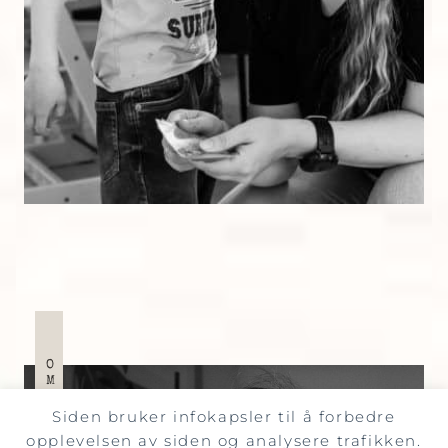
Siden bruker infokapsler til å forbedre
opplevelsen av siden og analysere trafikken.