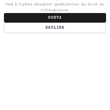
OM FOTOGRAFEN
Ved å trykke aksepter godkjenner du bruk av
infokapslene.
GODTA
DECLINE